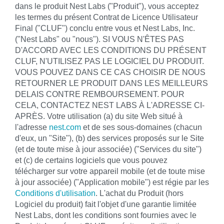
dans le produit Nest Labs ("Produit"), vous acceptez
les termes du présent Contrat de Licence Utilisateur
Final ("CLUF") conclu entre vous et Nest Labs, Inc.
("Nest Labs" ou "nous"). SI VOUS N'ÊTES PAS
D'ACCORD AVEC LES CONDITIONS DU PRÉSENT
CLUF, N'UTILISEZ PAS LE LOGICIEL DU PRODUIT.
VOUS POUVEZ DANS CE CAS CHOISIR DE NOUS
RETOURNER LE PRODUIT DANS LES MEILLEURS
DELAIS CONTRE REMBOURSEMENT. POUR
CELA, CONTACTEZ NEST LABS À L'ADRESSE CI-
APRÈS. Votre utilisation (a) du site Web situé à
l'adresse
nest.com
et de ses sous-domaines (chacun
d'eux, un "Site"), (b) des services proposés sur le Site
(et de toute mise à jour associée) ("Services du site")
et (c) de certains logiciels que vous pouvez
télécharger sur votre appareil mobile (et de toute mise
à jour associée) ("Application mobile") est régie par les
Conditions d'utilisation
. L'achat du Produit (hors
Logiciel du produit) fait l'objet d'une garantie limitée
Nest Labs, dont les conditions sont fournies avec le