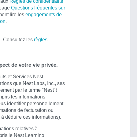
t aux
Règles de confidentialité
 page
Questions fréquentes sur
ent lire les
engagements de
son
.
3. Consultez les
règles
ect de votre vie privée.
uits et Services Nest
mations que Nest Labs, Inc., ses
ivement par le terme "Nest")
mpris les informations
ous identifier personnellement,
mations de facturation ou
à déduire ces informations).
ations relatives à
mpris le Nest Learning