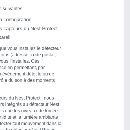
s suivantes :
a configuration
 capteurs du Nest Protect
areil
que vous installez le détecteur
tions (adresse, code postal,
vous l'installez. Ces
nce en permettant, par
un événement détecté ou de
trôle du son à des moments
urs du Nest Protect
: nous
rs intégrés au détecteur Nest
les que les niveaux de fumée
idité et la lumière ambiante
étecter tout mouvement dans la
s, le détecteur Nest Protect