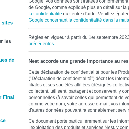
Google, vos données sont traitées conformémen
de Google, comme expliqué plus en détail sur la
la confidentialité
du centre d'aide. Veuillez égalem
Google concernant la confidentialité dans la mai
 sites
Règles en vigueur à partir du 1er septembre 202
r les
précédentes
.
ques de
Nest accorde une grande importance au resp
Cette déclaration de confidentialité pour les Prod
("Déclaration de confidentialité") décrit les infor
filiales et ses sociétés affiliées (désignés collect
collectent, utilisent, partagent et conservent, y co
r Final
personnelles (à savoir celles qui permettent de v
comme votre nom, votre adresse e-mail, vos infor
d'autres données pouvant raisonnablement servir 
rce
Ce document porte particulièrement sur les inform
l'exploitation des produits et services Nest, y co