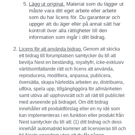
Lägg ut original.
Material som du lägger ut
måste vara ditt eget arbete eller arbete
som du har licens för. Du garanterar och
uppger att du äger eller på annat sätt har
kontroll över alla rättigheter till den
information som ingår i ditt bidrag.
Licens för att använda bidrag.
Genom att skicka
ett bidrag till forumplatsen samtycker du till att
bevilja Nest en beständig, royaltyfri, icke-exklusiv
världsomfattande rätt och licens att använda,
reproducera, modifiera, anpassa, publicera,
översätta, skapa härledda arbeten av, distribuera,
utföra, spela upp, tillgängliggöra för allmänheten
samt utöva all upphovsrätt och all rätt till publicitet
med avseende på bidraget. Om ditt bidrag
innehåller ett produktförslag eller en ny idé som
kan implementeras i en funktion eller produkt från
Nest samtycker du till att: (1) ditt bidrag och dess
innehåll automatiskt kommer att licensieras till och
bli Nests egendom utan att du får någon