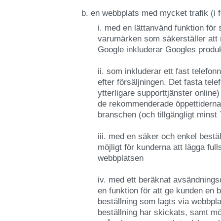
b. en webbplats med mycket trafik (i f
i. med en lättanvänd funktion för
varumärken som säkerställer att r
Google inkluderar Googles produ
ii. som inkluderar ett fast telefo
efter försäljningen. Det fasta tel
ytterligare supporttjänster online)
de rekommenderade öppettiderna 
branschen (och tillgängligt minst
iii. med en säker och enkel best
möjligt för kunderna att lägga full
webbplatsen
iv. med ett beräknat avsändnings
en funktion för att ge kunden en b
beställning som lagts via webbpla
beställning har skickats, samt möj