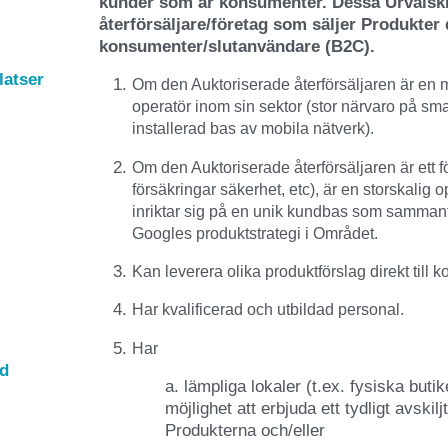
kunder som är konsumenter. Dessa Urvalskrit
återförsäljare/företag som säljer Produkter d
konsumenter/slutanvändare (B2C).
latser
Om den Auktoriserade återförsäljaren är en m
operatör inom sin sektor (stor närvaro på s
installerad bas av mobila nätverk).
Om den Auktoriserade återförsäljaren är ett f
försäkringar säkerhet, etc), är en storskalig o
inriktar sig på en unik kundbas som sammanf
Googles produktstrategi i Området.
Kan leverera olika produktförslag direkt till
Har kvalificerad och utbildad personal.
Har
od
a. lämpliga lokaler (t.ex. fysiska buti
möjlighet att erbjuda ett tydligt avskil
Produkterna och/eller