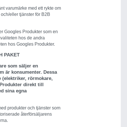
känt varumärke med ett rykte om
 och/eller tjänster för B2B
der Googles Produkter som en
valiteten hos de andra
eten hos Googles Produkter.
H PAKET
jare som säljer en
som är konsumenter. Dessa
e (elektriker, rörmokare,
rodukter direkt till
d sina egna
med produkter och tjänster som
riserade återförsäljarens
erna.