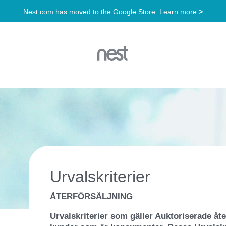
Urvalskriterier
ÅTERFÖRSÄLJNING
Urvalskriterier som gäller Auktoriserade åter