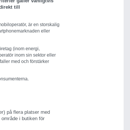
erier gäller vanligtvis
irekt till
obiloperatör, är en storskalig
martphonemarknaden eller
öretag (inom energi,
peratör inom sin sektor eller
aller med och förstärker
 konsumenterna.
ker) på flera platser med
jt område i butiken för