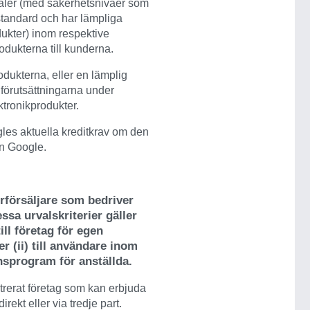
lokaler (med säkerhetsnivåer som
standard och har lämpliga
ukter) inom respektive
odukterna till kunderna.
odukterna, eller en lämplig
t förutsättningarna under
ktronikprodukter.
oogles aktuella kreditkrav om den
ån Google.
erförsäljare som bedriver
sa urvalskriterier gäller
ill företag för egen
er (ii) till användare inom
nsprogram för anställda.
strerat företag som kan erbjuda
rekt eller via tredje part.