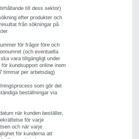
örhållande till dess sektor)
 sökning efter produkter och
esultat från sökningar på
kter
nnummer för frågor före och
efonnumret (och eventuella
 ska vara tillgängligt under
för kundsupport online inom
 7 timmar per arbetsdag)
ällningsprocess som gör det
ständiga beställningar via
datum när kunden beställer,
ekräftelse för varje
tsen och när varje
lighet för kunderna att