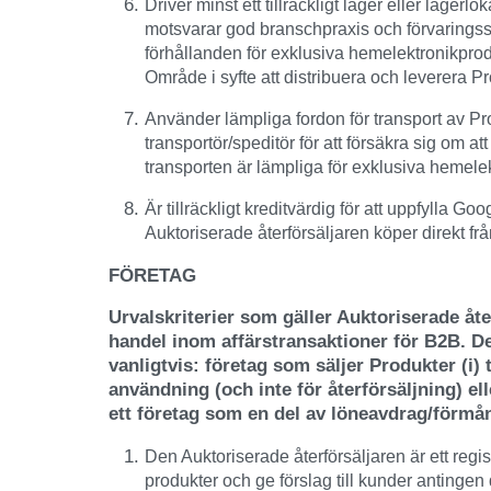
Driver minst ett tillräckligt lager eller lager
motsvarar god branschpraxis och förvarings
förhållanden för exklusiva hemelektronikprod
Område i syfte att distribuera och leverera Pr
Använder lämpliga fordon för transport av Pr
transportör/speditör för att försäkra sig om at
transporten är lämpliga för exklusiva hemele
Är tillräckligt kreditvärdig för att uppfylla G
Auktoriserade återförsäljaren köper direkt fr
FÖRETAG
Urvalskriterier som gäller Auktoriserade åt
handel inom affärstransaktioner för B2B. Des
vanligtvis: företag som säljer Produkter (i) t
användning (och inte för återförsäljning) ell
ett företag som en del av löneavdrag/förmå
Den Auktoriserade återförsäljaren är ett regi
produkter och ge förslag till kunder antingen di