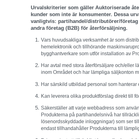
Urvalskriterier som gäller Auktoriserade åter
kunder som inte är konsumenter. Dessa urval
vanligtvis: partihandel/distributörer/företag
andra företag (B2B) för återförsäljning.
Vars huvudsakliga verksamhet är som distribu
hemelektronik och tillhörande maskinvaruprodu
bygghantverkare som utför installation av Pr
Har avtal med stora återförsäljare och/eller
inom Området och har lämpliga säljkonton 
Har särskild utbildad personal som hanterar 
Kan leverera olika produktförslag direkt till
Säkerställer att varje webbadress som använd
Produkterna på partihandelsnivå har tillräcklig
lösenordsskyddade inloggningar) som ser till
endast tillhandahåller Produkterna till lämpli