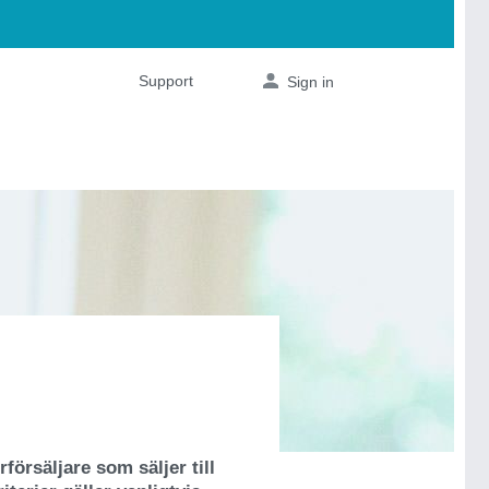
försäljare som säljer till