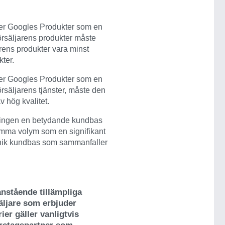
der Googles Produkter som en
örsäljarens produkter måste
arens produkter vara minst
ter.
der Googles Produkter som en
rsäljarens tjänster, måste den
v hög kvalitet.
ntingen en betydande kundbas
mma volym som en signifikant
 unik kundbas som sammanfaller
ovanstående tillämpliga
säljare som erbjuder
rier gäller vanligtvis