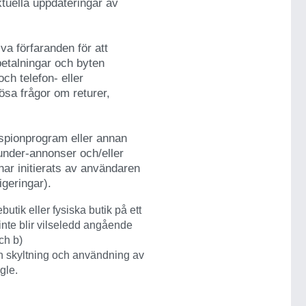
tuella uppdateringar av
iva förfaranden för att
betalningar och byten
och telefon- eller
ösa frågor om returer,
spionprogram eller annan
under-annonser och/eller
har initierats av användaren
igeringar).
butik eller fysiska butik på ett
 inte blir vilseledd angående
ch b)
n skyltning och användning av
gle.