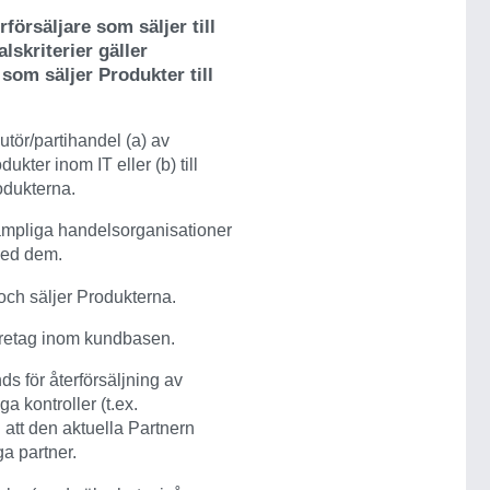
försäljare som säljer till
skriterier gäller
 som säljer Produkter till
tör/partihandel (a) av
kter inom IT eller (b) till
odukterna.
 lämpliga handelsorganisationer
med dem.
och säljer Produkterna.
 företag inom kundbasen.
s för återförsäljning av
a kontroller (t.ex.
 att den aktuella Partnern
ga partner.